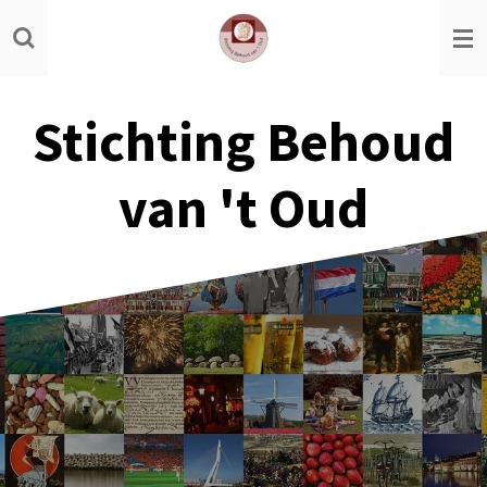
Ga
direct
naar
de
Stichting Behoud
hoofdinhoud
van 't Oud