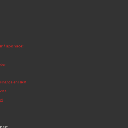
r / sponsor:
rden
r Finance en HRM
vies
nl
pert