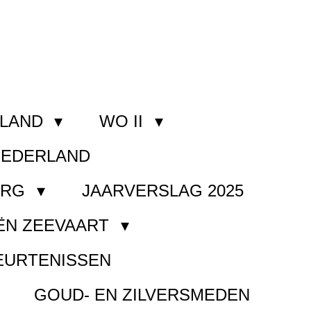
RLAND
WO II
NEDERLAND
ORG
JAARVERSLAG 2025
ËN ZEEVAART
EURTENISSEN
GOUD- EN ZILVERSMEDEN