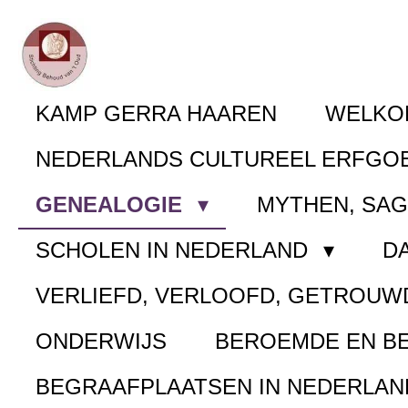
Ga
direct
naar
KAMP GERRA HAAREN
WELK
de
NEDERLANDS CULTUREEL ERFGO
hoofdinhoud
GENEALOGIE
MYTHEN, SA
SCHOLEN IN NEDERLAND
D
VERLIEFD, VERLOOFD, GETROUW
ONDERWIJS
BEROEMDE EN B
BEGRAAFPLAATSEN IN NEDERLA