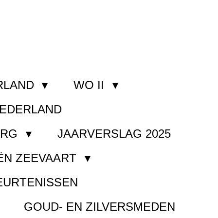
ERLAND
WO II
NEDERLAND
ORG
JAARVERSLAG 2025
ËN ZEEVAART
EURTENISSEN
GOUD- EN ZILVERSMEDEN