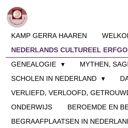
Ga
direct
naar
KAMP GERRA HAAREN
WELK
de
NEDERLANDS CULTUREEL ERFG
hoofdinhoud
GENEALOGIE
MYTHEN, SAG
SCHOLEN IN NEDERLAND
D
VERLIEFD, VERLOOFD, GETROUW
ONDERWIJS
BEROEMDE EN B
BEGRAAFPLAATSEN IN NEDERLA