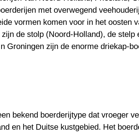
boerderijen met overwegend veehouderi
eide vormen komen voor in het oosten v
zijn de stolp (Noord-Holland), de stelp
 In Groningen zijn de enorme driekap-bo
een bekend boerderijtype dat vroeger v
and en het Duitse kustgebied. Het boerde