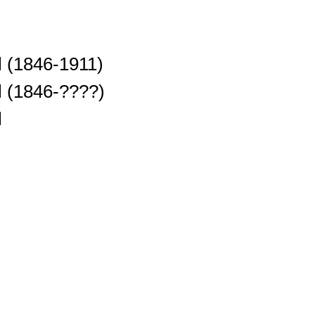
l
(1846-1911)
l
(1846-????)
l
)