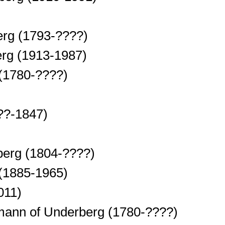
erg
(1793-????)
erg
(1913-1987)
(1780-????)
??-1847)
berg
(1804-????)
(1885-1965)
011)
ann of Underberg
(1780-????)