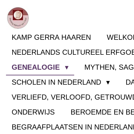
Ga
direct
naar
KAMP GERRA HAAREN
WELK
de
NEDERLANDS CULTUREEL ERFGO
hoofdinhoud
GENEALOGIE
MYTHEN, SA
SCHOLEN IN NEDERLAND
D
VERLIEFD, VERLOOFD, GETROUW
ONDERWIJS
BEROEMDE EN B
BEGRAAFPLAATSEN IN NEDERLA