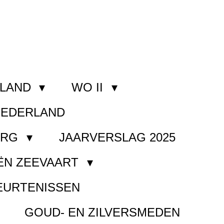
RLAND
WO II
NEDERLAND
ORG
JAARVERSLAG 2025
ËN ZEEVAART
EURTENISSEN
GOUD- EN ZILVERSMEDEN