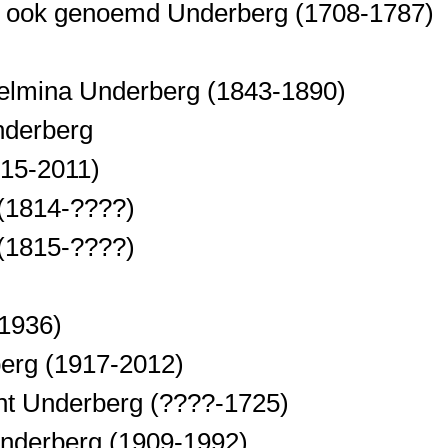
g ook genoemd Underberg
(1708-1787)
elmina Underberg
(1843-1890)
nderberg
915-2011)
(1814-????)
(1815-????)
1936)
berg
(1917-2012)
nt Underberg
(????-1725)
nderberg
(1909-1992)