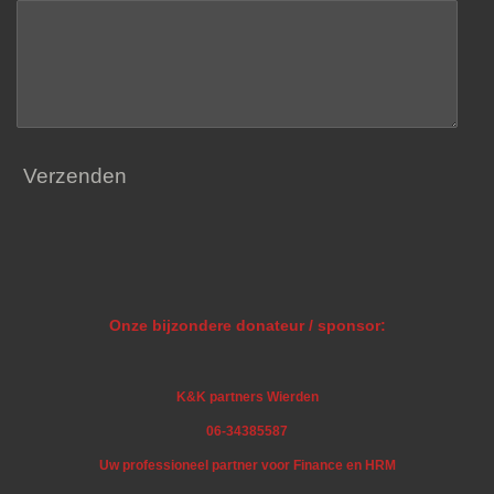
Verzenden
Onze bijzondere donateur / sponsor:
K&K partners Wierden
06-34385587
Uw professioneel partner voor Finance en HRM