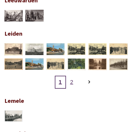
Leeuwarden
Leiden
1
2
Lemele