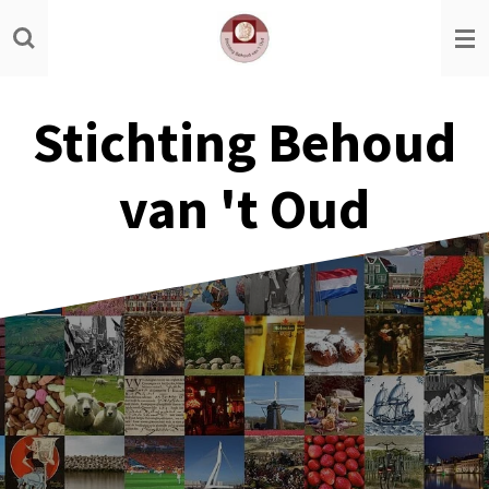
Ga
direct
naar
de
Stichting Behoud
hoofdinhoud
van 't Oud