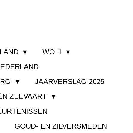
RLAND
WO II
NEDERLAND
ORG
JAARVERSLAG 2025
ËN ZEEVAART
EURTENISSEN
GOUD- EN ZILVERSMEDEN