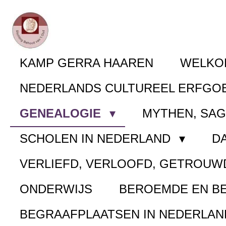
Ga
direct
naar
KAMP GERRA HAAREN
WELK
de
NEDERLANDS CULTUREEL ERFGO
hoofdinhoud
GENEALOGIE
MYTHEN, SA
SCHOLEN IN NEDERLAND
D
VERLIEFD, VERLOOFD, GETROUW
ONDERWIJS
BEROEMDE EN B
BEGRAAFPLAATSEN IN NEDERLA