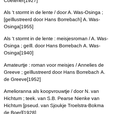
Coeterier
[1927]
Als 't stormt in de lente / door A. Was-Osinga ;
[geïllustreerd door Hans Borrebach]
A. Was-
Osinga
[1955]
Als 't stormt in de lente : meisjesroman / A. Was-
Osinga ; geïll. door Hans Borrebach
A. Was-
Osinga
[1940]
Amateurtje : roman voor meisjes / Annelies de
Greeve ; geïllustreerd door Hans Borrebach
A.
de Greeve
[1952]
Amelioranna als koopvrouwtje / door N. van
Hichtum ; teek. van S.B. Pearse
Nienke van
Hichtum [pseud. van Sjoukje Troelstra-Bokma
de Boer]
[1928]