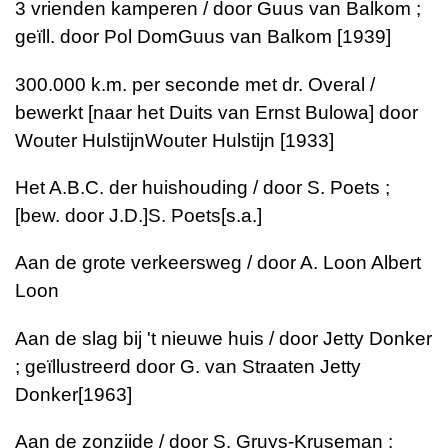
3 vrienden kamperen / door Guus van Balkom ;
geïll. door Pol DomGuus van Balkom [1939]
300.000 k.m. per seconde met dr. Overal /
bewerkt [naar het Duits van Ernst Bulowa] door
Wouter HulstijnWouter Hulstijn [1933]
Het A.B.C. der huishouding / door S. Poets ;
[bew. door J.D.]S. Poets[s.a.]
Aan de grote verkeersweg / door A. Loon Albert
Loon
Aan de slag bij 't nieuwe huis / door Jetty Donker
; geïllustreerd door G. van Straaten Jetty
Donker[1963]
Aan de zonzijde / door S. Gruys-Kruseman ;