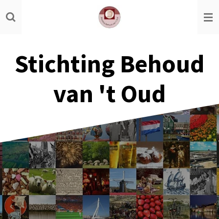
Ga
direct
naar
de
Stichting Behoud
hoofdinhoud
van 't Oud