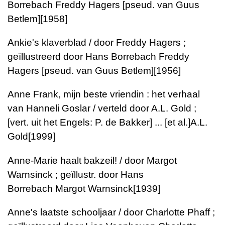
Borrebach
Freddy Hagers [pseud. van Guus
Betlem]
[1958]
Ankie's klaverblad / door Freddy Hagers ;
geïllustreerd door Hans Borrebach
Freddy
Hagers [pseud. van Guus Betlem]
[1956]
Anne Frank, mijn beste vriendin : het verhaal
van Hanneli Goslar / verteld door A.L. Gold ;
[vert. uit het Engels: P. de Bakker] ... [et al.]
A.L.
Gold
[1999]
Anne-Marie haalt bakzeil! / door Margot
Warnsinck ; geïllustr. door Hans
Borrebach
Margot Warnsinck
[1939]
Anne's laatste schooljaar / door Charlotte Phaff ;