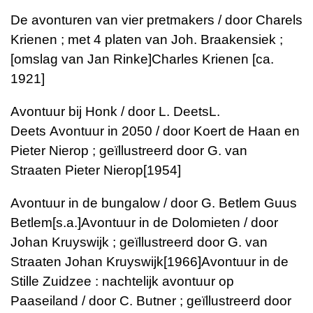
De avonturen van vier pretmakers / door Charels
Krienen ; met 4 platen van Joh. Braakensiek ;
[omslag van Jan Rinke]
Charles Krienen
[ca.
1921]
Avontuur bij Honk / door L. Deets
L.
Deets
Avontuur in 2050 / door Koert de Haan en
Pieter Nierop ; geïllustreerd door G. van
Straaten
Pieter Nierop
[1954]
Avontuur in de bungalow / door G. Betlem
Guus
Betlem
[s.a.]
Avontuur in de Dolomieten / door
Johan Kruyswijk ; geïllustreerd door G. van
Straaten
Johan Kruyswijk
[1966]
Avontuur in de
Stille Zuidzee : nachtelijk avontuur op
Paaseiland / door C. Butner ; geïllustreerd door