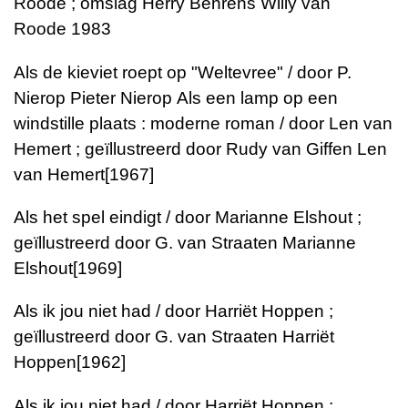
Roode ; omslag Herry Behrens
Willy van
Roode
1983
Als de kieviet roept op "Weltevree" / door P.
Nierop
Pieter Nierop
Als een lamp op een
windstille plaats : moderne roman / door Len van
Hemert ; geïllustreerd door Rudy van Giffen
Len
van Hemert
[1967]
Als het spel eindigt / door Marianne Elshout ;
geïllustreerd door G. van Straaten
Marianne
Elshout
[1969]
Als ik jou niet had / door Harriët Hoppen ;
geïllustreerd door G. van Straaten
Harriët
Hoppen
[1962]
Als ik jou niet had / door Harriët Hoppen ;