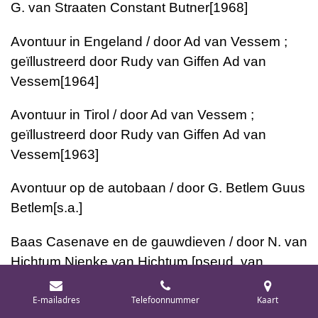
G. van Straaten
Constant Butner
[1968]
Avontuur in Engeland / door Ad van Vessem ;
geïllustreerd door Rudy van Giffen
Ad van
Vessem
[1964]
Avontuur in Tirol / door Ad van Vessem ;
geïllustreerd door Rudy van Giffen
Ad van
Vessem
[1963]
Avontuur op de autobaan / door G. Betlem
Guus
Betlem
[s.a.]
Baas Casenave en de gauwdieven / door N. van
Hichtum
Nienke van Hichtum [pseud. van
Sjoukje Troelstra-Bokma de Boer]
[1924]
E-mailadres
Telefoonnummer
Kaart
Babbeltje / door J.H. Brinkgreve-Entrop
J.H.