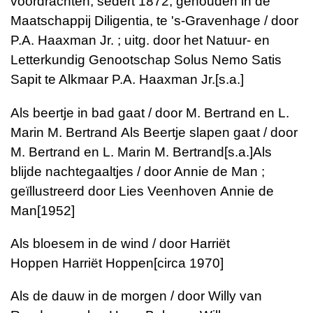
voordrachten, sedert 1872, gehouden in de
Maatschappij Diligentia, te 's-Gravenhage / door
P.A. Haaxman Jr. ; uitg. door het Natuur- en
Letterkundig Genootschap Solus Nemo Satis
Sapit te Alkmaar
P.A. Haaxman Jr.
[s.a.]
Als beertje in bad gaat / door M. Bertrand en L.
Marin
M. Bertrand
Als Beertje slapen gaat / door
M. Bertrand en L. Marin
M. Bertrand
[s.a.]
Als
blijde nachtegaaltjes / door Annie de Man ;
geïllustreerd door Lies Veenhoven
Annie de
Man
[1952]
Als bloesem in de wind / door Harriët
Hoppen
Harriët Hoppen
[circa 1970]
Als de dauw in de morgen / door Willy van