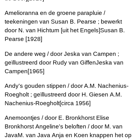
Amelioranna en de groene parapluie /
teekeningen van Susan B. Pearse ; bewerkt
door N. van Hichtum [uit het Engels]
Susan B.
Pearse
[1928]
De andere weg / door Jeska van Campen ;
geïllustreerd door Rudy van Giffen
Jeska van
Campen
[1965]
Andy's gouden stippen / door A.M. Nachenius-
Roegholt ; geïllustreerd door H. Giesen
A.M.
Nachenius-Roegholt
[circa 1956]
Anemoontjes / door E. Bronkhorst
Elise
Bronkhorst
Angeline's beloften / door M. van
Java
M. van Java
Anja en Koen knappen het op