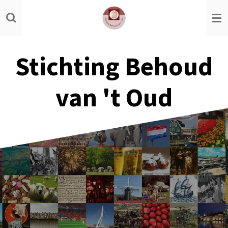
Ga
direct
naar
de
Stichting Behoud
hoofdinhoud
van 't Oud