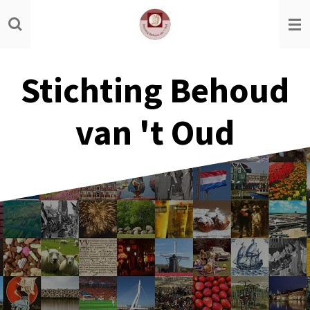
Ga
direct
naar
de
Stichting Behoud
hoofdinhoud
van 't Oud