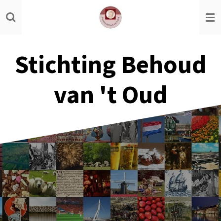
Ga
direct
naar
de
Stichting Behoud
hoofdinhoud
van 't Oud