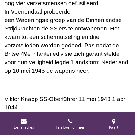
nog vier verzetsmensen
gefusilleerd
.
In
Veenendaal
probeerde
een
Wageningse
groep van de
Binnenlandse
Strijdkrachten
de SS'ers te ontwapenen. Het
kwam tot een schermutseling en drie
verzetslieden werden gedood. Pas nadat de
Britse 49e infanteriedivisie zich garant stelde
voor hun veiligheid legde 'Landstorm Nederland'
op
10 mei
1945 de wapens neer.
Viktor Knapp
SS-Oberführer
11 mei 1943
1 april
1944
Deurheit
SS-Obersturmbannführer
1 april
E-mailadres
Telefoonnummer
Kaart
1944
11 mei 1944