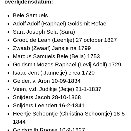
overlijdensdatum:
Bele Samuels
Adolf Adolf (Raphael) Goldsmit
Refael
Sara Joseph
Sela (Sara)
Groot, de
Leah (Leentje)
27 october 1827
Zwaab (Zwaaf)
Jansje
na 1799
Marcus
Samuels
Bele (Belia)
1753
Goldsmit
Mozes Raphael (Levij Adolf)
1729
Isaac
Jent ( Jannetje)
circa 1720
Gelder, v.
Aron
10-09-1834
Veen, v.d.
Judikje (Jetje)
21-1-1837
Snijders
Jacob
28-10-1868
Snijders
Leendert
16-2-1841
Heertje
Schoontje (Christina Schoontje)
18-5-
1844
Goldsmith
Roosje
10-9-1827