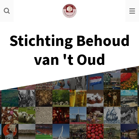
Ga
direct
naar
de
Stichting Behoud
hoofdinhoud
van 't Oud