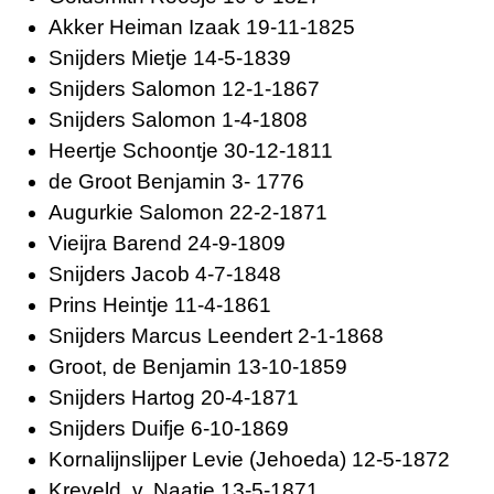
Akker
Heiman Izaak
19-11-1825
Snijders
Mietje
14-5-1839
Snijders
Salomon
12-1-1867
Snijders
Salomon
1-4-1808
Heertje
Schoontje
30-12-1811
de Groot
Benjamin
3- 1776
Augurkie
Salomon
22-2-1871
Vieijra
Barend
24-9-1809
Snijders
Jacob
4-7-1848
Prins
Heintje
11-4-1861
Snijders
Marcus Leendert
2-1-1868
Groot, de
Benjamin
13-10-1859
Snijders
Hartog
20-4-1871
Snijders
Duifje
6-10-1869
Kornalijnslijper
Levie (Jehoeda)
12-5-1872
Kreveld, v.
Naatje
13-5-1871