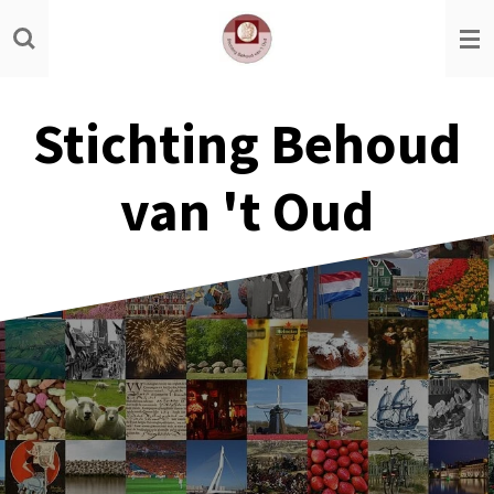
Ga
direct
naar
de
Stichting Behoud
hoofdinhoud
van 't Oud