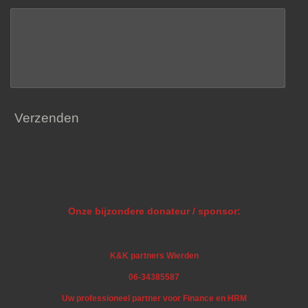
Verzenden
Onze bijzondere donateur / sponsor:
K&K partners Wierden
06-34385587
Uw professioneel partner voor Finance en HRM