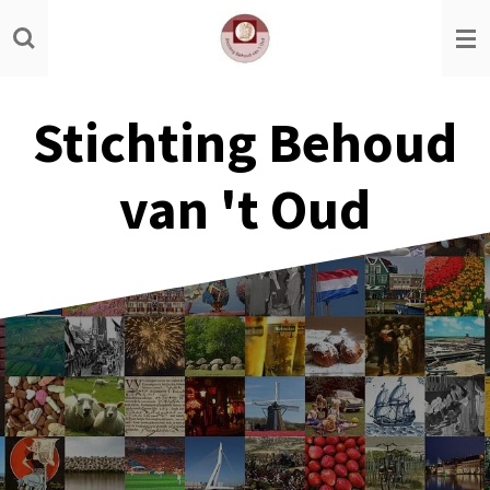
Ga
direct
naar
de
Stichting Behoud
hoofdinhoud
van 't Oud