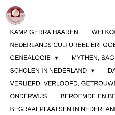
Ga
direct
naar
KAMP GERRA HAAREN
WELK
de
NEDERLANDS CULTUREEL ERFGO
hoofdinhoud
GENEALOGIE
MYTHEN, SAG
SCHOLEN IN NEDERLAND
D
VERLIEFD, VERLOOFD, GETROUW
ONDERWIJS
BEROEMDE EN B
BEGRAAFPLAATSEN IN NEDERLA