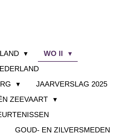
RLAND
WO II
NEDERLAND
ORG
JAARVERSLAG 2025
ËN ZEEVAART
EURTENISSEN
GOUD- EN ZILVERSMEDEN