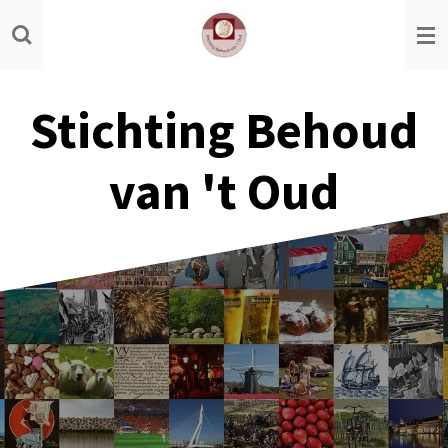
Ga
direct
naar
de
Stichting Behoud
hoofdinhoud
van 't Oud