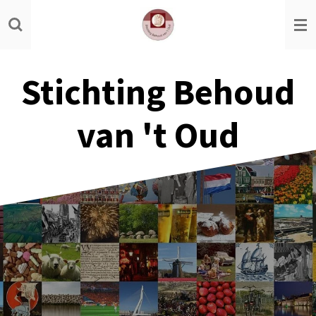
Ga
direct
naar
de
Stichting Behoud
hoofdinhoud
van 't Oud