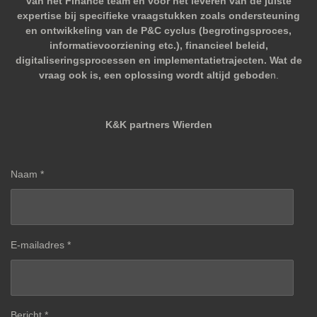
van het Finance team en voor het leveren van de juiste
expertise bij specifieke vraagstukken zoals ondersteuning
en ontwikkeling van de P&C cyclus (begrotingsproces,
informatievoorziening etc.), financieel beleid,
digitaliseringsprocessen en implementatietrajecten. Wat de
vraag ook is, een oplossing wordt altijd gebode
n.
K&K partners Wierden
Naam *
E-mailadres *
Bericht *