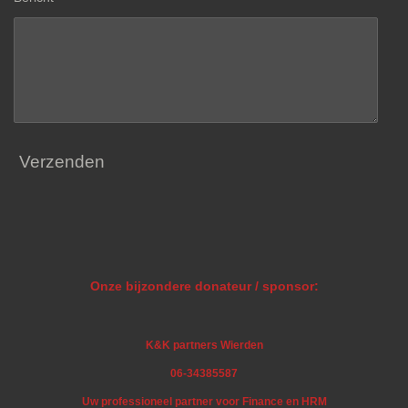
Verzenden
Onze bijzondere donateur / sponsor:
K&K partners Wierden
06-34385587
Uw professioneel partner voor Finance en HRM