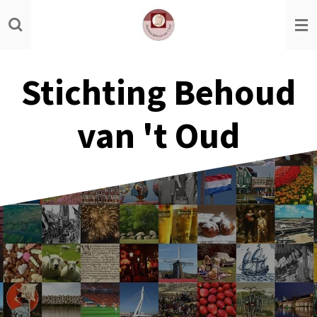
Ga
direct
naar
de
Stichting Behoud
hoofdinhoud
van 't Oud