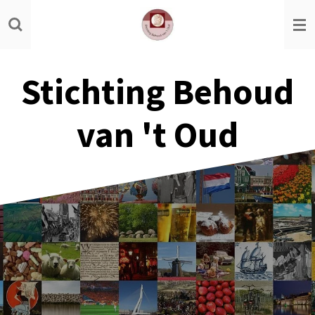
Ga
direct
naar
de
Stichting Behoud
hoofdinhoud
van 't Oud