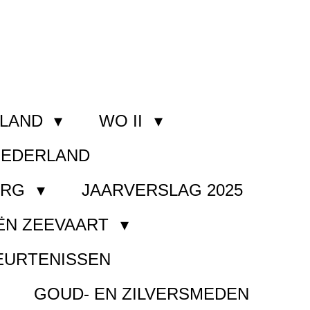
RLAND
WO II
NEDERLAND
ORG
JAARVERSLAG 2025
ËN ZEEVAART
EURTENISSEN
GOUD- EN ZILVERSMEDEN