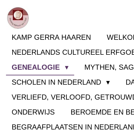
Ga
direct
naar
KAMP GERRA HAAREN
WELK
de
NEDERLANDS CULTUREEL ERFGO
hoofdinhoud
GENEALOGIE
MYTHEN, SA
SCHOLEN IN NEDERLAND
D
VERLIEFD, VERLOOFD, GETROUW
ONDERWIJS
BEROEMDE EN B
BEGRAAFPLAATSEN IN NEDERLA