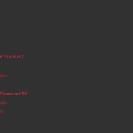
r / sponsor:
rden
r Finance en HRM
vies
nl