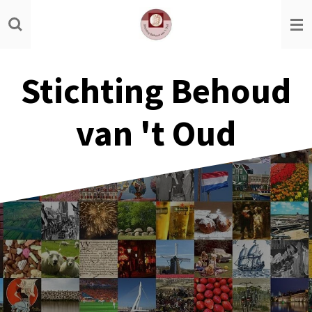
Ga
direct
naar
de
Stichting Behoud
hoofdinhoud
van 't Oud