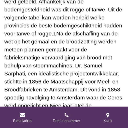
werd geteeld. Afhankelijk van de
bodemgesteldheid was dit rogge of tarwe. Uit de
volgende tabel kan worden herleid welke
provincies de beste bodemgeschiktheid hadden
voor tarwe of rogge.1Na de afschaffing van de
wet op het gemaal en de broodzetting werden
meteen plannen gemaakt voor de
fabrieksmatige vervaardiging van brood met
behulp van stoommachines. Dr. Samuel
Sarphati, een idealistische projectontwikkelaar,
stichtte in 1856 de Maatschappij voor Meel- en
Broodfabrieken te Amsterdam. Dit vond in 1858
spoedig navolging te Amsterdam waar de Ceres
werd opgericht en twee jaar later de
Amsterdamse Meel- en Broodfabrieken; in 1875
E-mailadres
Telefoonnummer
Kaart
volgden de fabriek De Voorzorg en in 1877 De