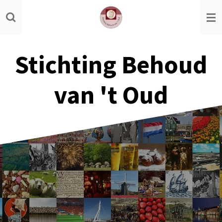
Ga
direct
naar
de
Stichting Behoud
hoofdinhoud
van 't Oud