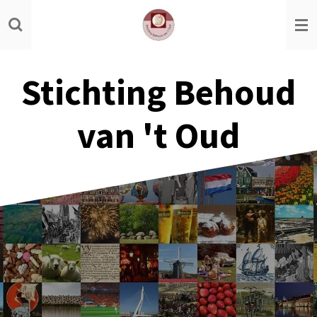
Ga
direct
naar
de
Stichting Behoud
hoofdinhoud
van 't Oud