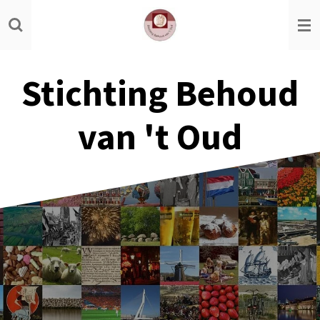
Ga
direct
naar
de
Stichting Behoud
hoofdinhoud
van 't Oud