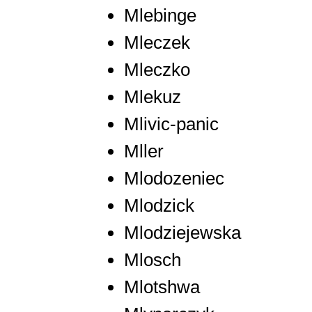
Mlebinge
Mleczek
Mleczko
Mlekuz
Mlivic-panic
Mller
Mlodozeniec
Mlodzick
Mlodziejewska
Mlosch
Mlotshwa