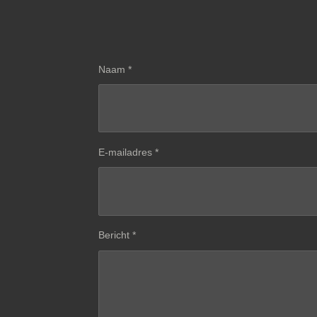
Naam *
E-mailadres *
Bericht *