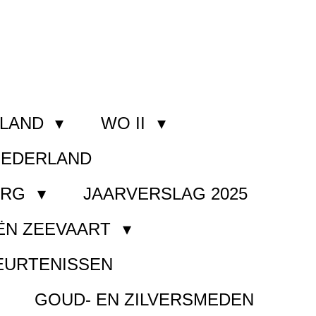
RLAND
WO II
NEDERLAND
ORG
JAARVERSLAG 2025
ËN ZEEVAART
EURTENISSEN
GOUD- EN ZILVERSMEDEN