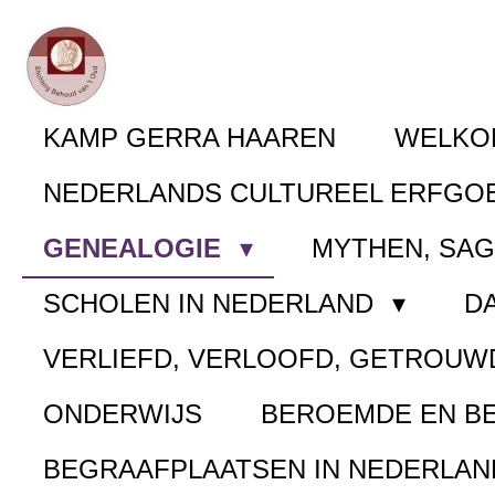
Ga
direct
naar
KAMP GERRA HAAREN
WELK
de
NEDERLANDS CULTUREEL ERFGO
hoofdinhoud
GENEALOGIE
MYTHEN, SA
SCHOLEN IN NEDERLAND
D
VERLIEFD, VERLOOFD, GETROUW
ONDERWIJS
BEROEMDE EN B
BEGRAAFPLAATSEN IN NEDERLA