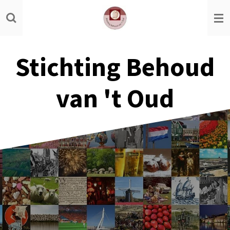
Ga
direct
naar
de
Stichting Behoud
hoofdinhoud
van 't Oud