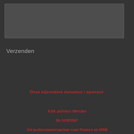
Verzenden
Onze bijzondere donateur / sponsor:
K&K partners Wierden
06-34385587
Uw professioneel partner voor Finance en HRM