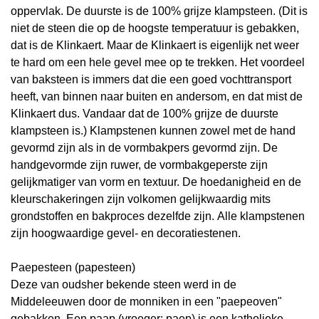
oppervlak. De duurste is de 100% grijze klampsteen. (Dit is
niet de steen die op de hoogste temperatuur is gebakken,
dat is de Klinkaert. Maar de Klinkaert is eigenlijk net weer
te hard om een hele gevel mee op te trekken. Het voordeel
van baksteen is immers dat die een goed vochttransport
heeft, van binnen naar buiten en andersom, en dat mist de
Klinkaert dus. Vandaar dat de 100% grijze de duurste
klampsteen is.) Klampstenen kunnen zowel met de hand
gevormd zijn als in de vormbakpers gevormd zijn. De
handgevormde zijn ruwer, de vormbakgeperste zijn
gelijkmatiger van vorm en
textuur. De hoedanigheid en de
kleurschakeringen zijn volkomen gelijkwaardig mits
grondstoffen en bakproces dezelfde zijn. Alle klampstenen
zijn hoogwaardige gevel- en decoratiestenen.
Paepesteen (papesteen)
Deze van oudsher bekende steen werd in de
Middeleeuwen door de monniken in een "paepeoven"
gebakken. Een paap (vroeger: paep) is een katholieke