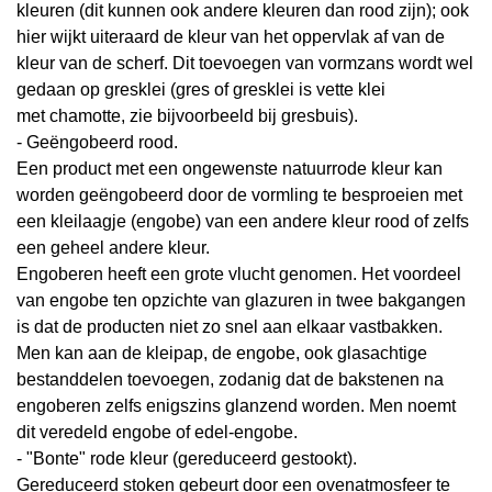
kleuren (dit kunnen ook andere kleuren dan rood zijn); ook
hier wijkt uiteraard de kleur van het oppervlak af van de
kleur van de scherf. Dit toevoegen van vormzans wordt wel
gedaan op gresklei (gres of gresklei is vette klei
met
chamotte
, zie bijvoorbeeld bij
gresbuis
).
- Geëngobeerd rood.
Een product met een ongewenste natuurrode kleur kan
worden geëngobeerd door de
vormling
te besproeien met
een kleilaagje (
engobe
) van een andere kleur rood of zelfs
een geheel andere kleur.
Engoberen heeft een grote vlucht genomen. Het voordeel
van engobe ten opzichte van
glazuren
in twee bakgangen
is dat de producten niet zo snel aan elkaar vastbakken.
Men kan aan de kleipap, de engobe, ook glasachtige
bestanddelen toevoegen, zodanig dat de bakstenen na
engoberen zelfs enigszins glanzend worden. Men noemt
dit
veredeld engobe
of
edel-engobe
.
- "Bonte" rode kleur (gereduceerd gestookt).
Gereduceerd stoken gebeurt door een ovenatmosfeer te