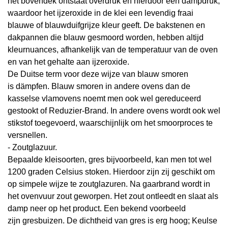
het bovendek ontstaat overdruk en hierdoor een dampdruk,
waardoor het ijzeroxide in de klei een levendig fraai
blauwe of blauwduifgrijze kleur geeft. De bakstenen en
dakpannen die blauw gesmoord worden, hebben altijd
kleurnuances, afhankelijk van de temperatuur van de oven
en van het gehalte aan ijzeroxide.
De Duitse term voor deze wijze van blauw smoren
is
dämpfen
. Blauw smoren in andere ovens dan de
kasselse vlamovens noemt men ook wel gereduceerd
gestookt of
Reduzier-Brand
. In andere ovens wordt ook wel
stikstof toegevoerd, waarschijnlijk om het smoorproces te
versnellen.
- Zoutglazuur.
Bepaalde kleisoorten, gres bijvoorbeeld, kan men tot wel
1200 graden Celsius stoken. Hierdoor zijn zij geschikt om
op simpele wijze te zoutglazuren. Na gaarbrand wordt in
het ovenvuur zout geworpen. Het zout ontleedt en slaat als
damp neer op het product. Een bekend voorbeeld
zijn
gresbuizen
. De dichtheid van gres is erg hoog; Keulse