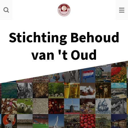
Ga
direct
naar
de
Stichting Behoud
hoofdinhoud
van 't Oud