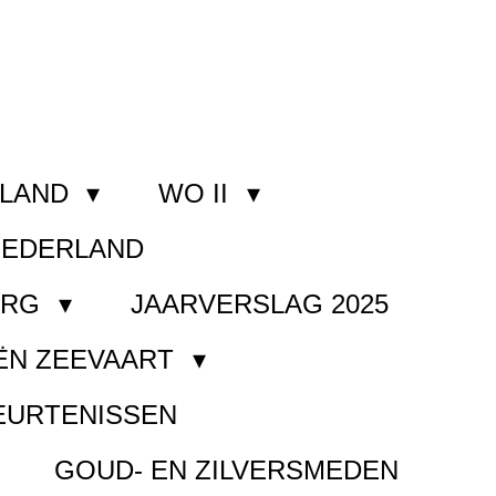
RLAND
WO II
NEDERLAND
ORG
JAARVERSLAG 2025
ËN ZEEVAART
EURTENISSEN
GOUD- EN ZILVERSMEDEN