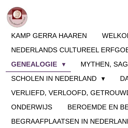
Ga
direct
naar
KAMP GERRA HAAREN
WELK
de
NEDERLANDS CULTUREEL ERFGO
hoofdinhoud
GENEALOGIE
MYTHEN, SA
SCHOLEN IN NEDERLAND
D
VERLIEFD, VERLOOFD, GETROUW
ONDERWIJS
BEROEMDE EN B
BEGRAAFPLAATSEN IN NEDERLA