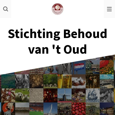
Ga
direct
naar
de
Stichting Behoud
hoofdinhoud
van 't Oud