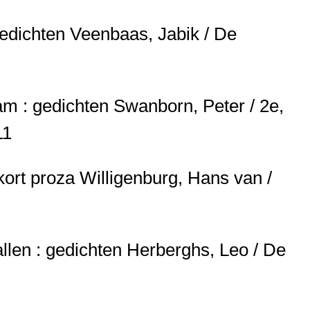
gedichten
Veenbaas, Jabik / De
aam : gedichten
Swanborn, Peter / 2e,
11
kort proza
Willigenburg, Hans van /
llen : gedichten
Herberghs, Leo / De