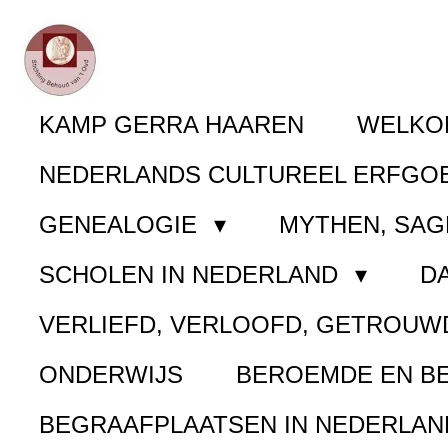
Ga
direct
naar
KAMP GERRA HAAREN
WELK
de
NEDERLANDS CULTUREEL ERFGO
hoofdinhoud
GENEALOGIE
MYTHEN, SAG
SCHOLEN IN NEDERLAND
D
VERLIEFD, VERLOOFD, GETROUW
ONDERWIJS
BEROEMDE EN B
BEGRAAFPLAATSEN IN NEDERLA