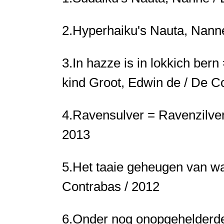
2.
Hyperhaiku's
Nauta, Nanne
3.
In hazze is in lokkich bern
kind
Groot, Edwin de / De C
4.
Ravensulver = Ravenzilve
2013
5.
Het taaie geheugen van w
Contrabas / 2012
6.
Onder nog onopgehelderd