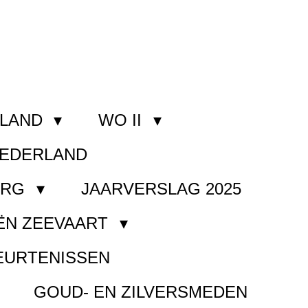
RLAND
WO II
NEDERLAND
ORG
JAARVERSLAG 2025
ËN ZEEVAART
EURTENISSEN
GOUD- EN ZILVERSMEDEN