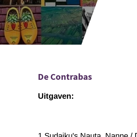
De Contrabas
Uitgaven:
1.
Sudaiku's
Nauta, Nanne / D