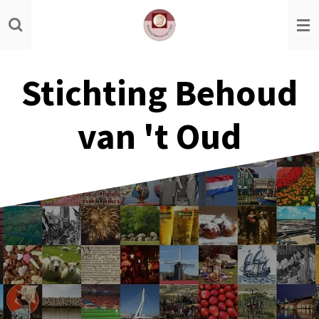
Ga
direct
naar
de
Stichting Behoud
hoofdinhoud
van 't Oud