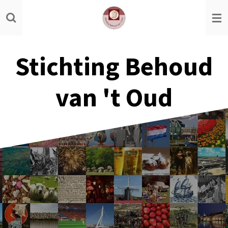
Ga
direct
naar
de
Stichting Behoud
hoofdinhoud
van 't Oud