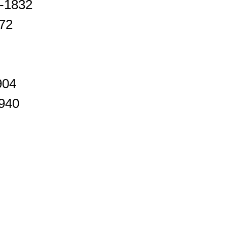
8-1832
72
1904
1940