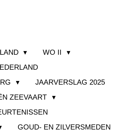
RLAND
WO II
NEDERLAND
ORG
JAARVERSLAG 2025
ËN ZEEVAART
EURTENISSEN
GOUD- EN ZILVERSMEDEN