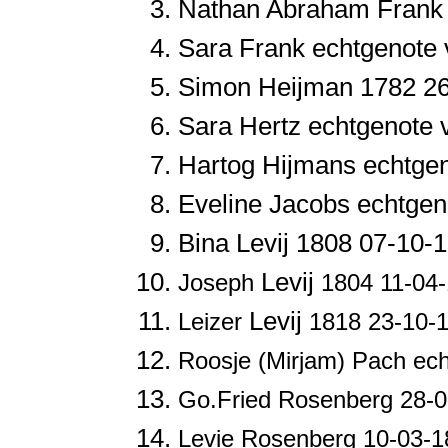
Nathan Abraham
Frank
Sara
Frank echtgenote
Simon
Heijman 1782 2
Sara
Hertz echtgenote 
Hartog
Hijmans echtge
Eveline
Jacobs echtgen
Bina
Levij 1808 07-10-
Levij
Joseph
1804 11-04
Levij
Leizer
1818 23-10-
Roosje (Mirjam)
Pach ech
Go.Fried
Rosenberg 28-0
Levie
Rosenberg 10-03-1