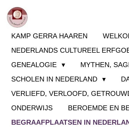
Ga
direct
naar
KAMP GERRA HAAREN
WELK
de
NEDERLANDS CULTUREEL ERFGO
hoofdinhoud
GENEALOGIE
MYTHEN, SAG
SCHOLEN IN NEDERLAND
D
VERLIEFD, VERLOOFD, GETROUW
ONDERWIJS
BEROEMDE EN B
BEGRAAFPLAATSEN IN NEDERLA