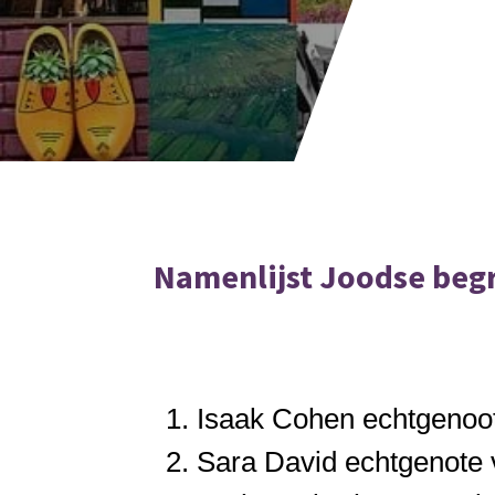
Namenlijst Joodse begr
Isaak
Cohen echtgenoot
Sara
David echtgenote