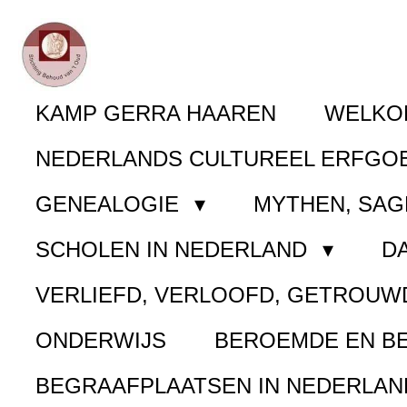
Ga
direct
naar
KAMP GERRA HAAREN
WELK
de
NEDERLANDS CULTUREEL ERFGO
hoofdinhoud
GENEALOGIE
MYTHEN, SAG
SCHOLEN IN NEDERLAND
D
VERLIEFD, VERLOOFD, GETROUW
ONDERWIJS
BEROEMDE EN B
BEGRAAFPLAATSEN IN NEDERLA