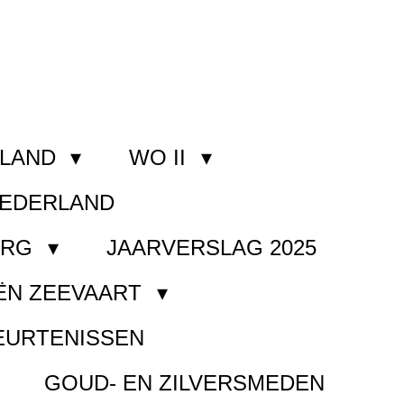
RLAND
WO II
NEDERLAND
ORG
JAARVERSLAG 2025
ËN ZEEVAART
EURTENISSEN
GOUD- EN ZILVERSMEDEN