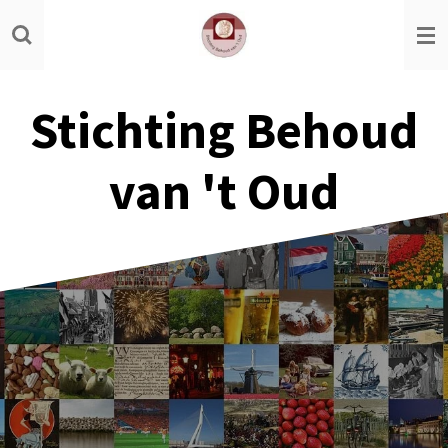
Ga
direct
naar
de
Stichting Behoud
hoofdinhoud
van 't Oud