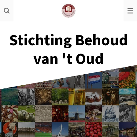
Ga
direct
naar
de
Stichting Behoud
hoofdinhoud
van 't Oud