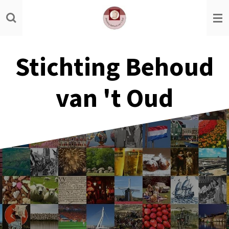
Ga
direct
naar
de
Stichting Behoud
hoofdinhoud
van 't Oud