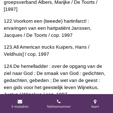
groepsverband
Albers, Marijke / De Toorts /
[1997]
122.
Voorkom een (tweede) hartinfarct! :
ervaringen van een hartpatiënt
Janssen,
Jacques / De Toorts / cop. 1997
123.
All American trucks
Kuipers, Hans /
Veldhuis] / cop. 1997
124.
De hemelladder : over de opgang van de
ziel naar God ; De smaak van God : gedichten,
gedachten, gebeden ; De wet van de geest :
een gids voor het geestelijk leven
Wijnekus,
Justus / Wijnekus / cop. 1997
125.
Calorieëntabel, joulestabel : bepaal zelf uw
E-mailadres
Telefoonnummer
Kaart