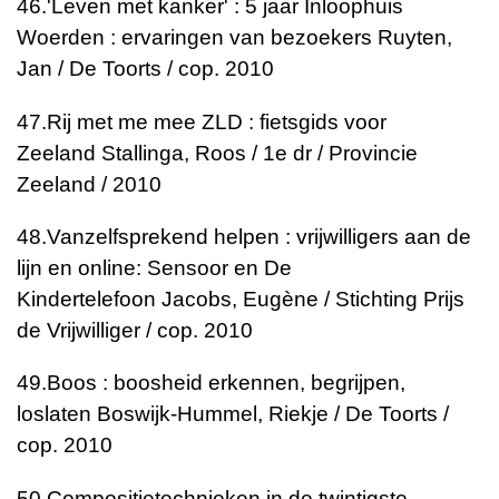
46.
'Leven met kanker' : 5 jaar Inloophuis
Woerden : ervaringen van bezoekers
Ruyten,
Jan / De Toorts / cop. 2010
47.
Rij met me mee ZLD : fietsgids voor
Zeeland
Stallinga, Roos / 1e dr / Provincie
Zeeland / 2010
48.
Vanzelfsprekend helpen : vrijwilligers aan de
lijn en online: Sensoor en De
Kindertelefoon
Jacobs, Eugène / Stichting Prijs
de Vrijwilliger / cop. 2010
49.
Boos : boosheid erkennen, begrijpen,
loslaten
Boswijk-Hummel, Riekje / De Toorts /
cop. 2010
50.
Compositietechnieken in de twintigste