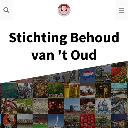
Ga
direct
naar
de
Stichting Behoud
hoofdinhoud
van 't Oud