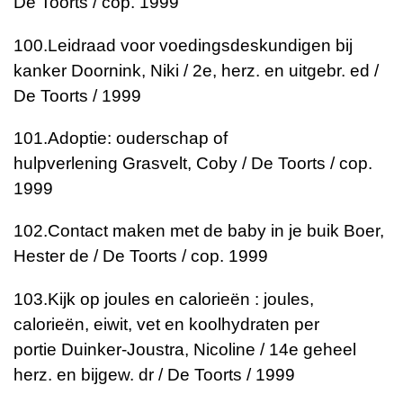
De Toorts / cop. 1999
100.
Leidraad voor voedingsdeskundigen bij
kanker
Doornink, Niki / 2e, herz. en uitgebr. ed /
De Toorts / 1999
101.
Adoptie: ouderschap of
hulpverlening
Grasvelt, Coby / De Toorts / cop.
1999
102.
Contact maken met de baby in je buik
Boer,
Hester de / De Toorts / cop. 1999
103.
Kijk op joules en calorieën : joules,
calorieën, eiwit, vet en koolhydraten per
portie
Duinker-Joustra, Nicoline / 14e geheel
herz. en bijgew. dr / De Toorts / 1999