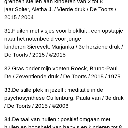
grenzen stellen aan kinderen van 2 tot 8
jaar
Solter, Aletha J. / Vierde druk / De Toorts /
2015 / 2004
31.
Fluiten met visjes voor blokfluit : een opstapje
naar het notenbeeld voor jonge
kinderen
Sierevelt, Marjanka / 3e herziene druk /
De Toorts / 2015 / ©2015
32.
Gras onder mijn voeten
Roeck, Bruno-Paul
De / Zeventiende druk / De Toorts / 2015 / 1975
33.
De stille plek in jezelf : meditatie in de
psychosynthese
Cuilenburg, Paula van / 3e druk
/ De Toorts / 2015 / ©2008
34.
De taal van huilen : positief omgaan met
huilen en boosheid van baby's en kinderen tot 8