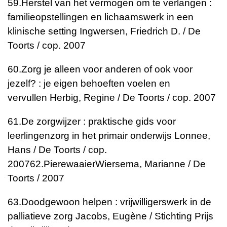
59.
Herstel van het vermogen om te verlangen :
familieopstellingen en lichaamswerk in een
klinische setting
Ingwersen, Friedrich D. / De
Toorts / cop. 2007
60.
Zorg je alleen voor anderen of ook voor
jezelf? : je eigen behoeften voelen en
vervullen
Herbig, Regine / De Toorts / cop. 2007
61.
De zorgwijzer : praktische gids voor
leerlingenzorg in het primair onderwijs
Lonnee,
Hans / De Toorts / cop.
2007
62.
Pierewaaier
Wiersema, Marianne / De
Toorts / 2007
63.
Doodgewoon helpen : vrijwilligerswerk in de
palliatieve zorg
Jacobs, Eugène / Stichting Prijs