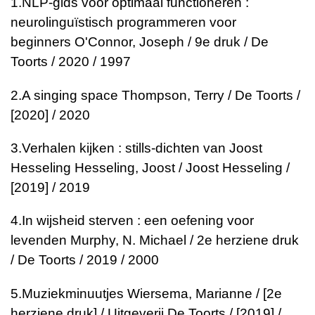
1.
NLP-gids voor optimaal functioneren :
neurolinguïstisch programmeren voor
beginners
O'Connor, Joseph / 9e druk / De
Toorts / 2020 / 1997
2.
A singing space
Thompson, Terry / De Toorts /
[2020] / 2020
3.
Verhalen kijken : stills-dichten van Joost
Hesseling
Hesseling, Joost / Joost Hesseling /
[2019] / 2019
4.
In wijsheid sterven : een oefening voor
levenden
Murphy, N. Michael / 2e herziene druk
/ De Toorts / 2019 / 2000
5.
Muziekminuutjes
Wiersema, Marianne / [2e
herziene druk] / Uitgeverij De Toorts / [2019] /