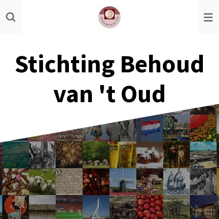
Ga
direct
naar
de
Stichting Behoud
hoofdinhoud
van 't Oud