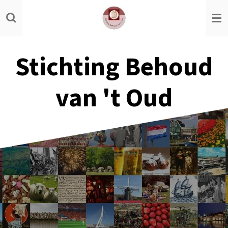
Ga
direct
naar
de
Stichting Behoud
hoofdinhoud
van 't Oud