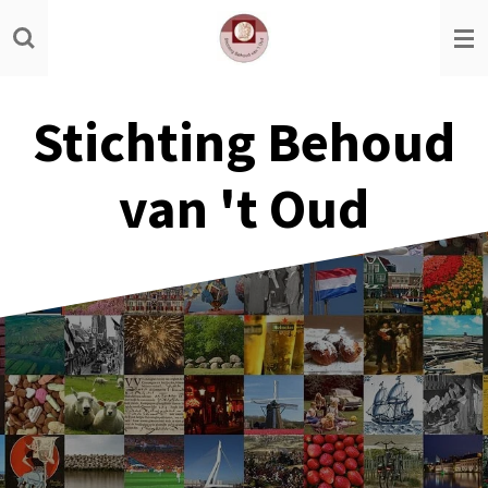
Ga
direct
naar
de
Stichting Behoud
hoofdinhoud
van 't Oud