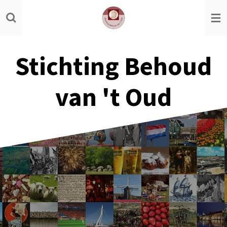
Ga
direct
naar
de
Stichting Behoud
hoofdinhoud
van 't Oud