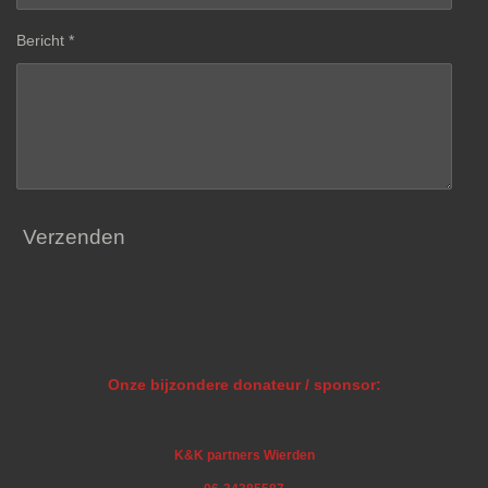
Bericht *
Verzenden
Onze bijzondere donateur / sponsor:
K&K partners Wierden