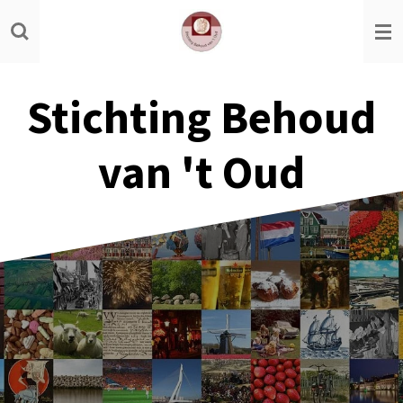
Ga
direct
naar
de
Stichting Behoud
hoofdinhoud
van 't Oud