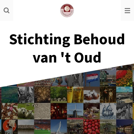
Ga
direct
naar
de
Stichting Behoud
hoofdinhoud
van 't Oud