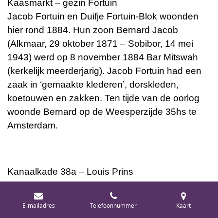
Kaasmarkt – gezin Fortuin
Jacob Fortuin en Duifje Fortuin-Blok woonden
hier rond 1884. Hun zoon Bernard Jacob
(Alkmaar, 29 oktober 1871 – Sobibor, 14 mei
1943) werd op 8 november 1884 Bar Mitswah
(kerkelijk meerderjarig). Jacob Fortuin had een
zaak in ‘gemaakte klederen’, dorskleden,
koetouwen en zakken. Ten tijde van de oorlog
woonde Bernard op de Weesperzijde 35hs te
Amsterdam.
Kanaalkade 38a – Louis Prins
Op 24 augustus 1895 werd Louis Prins
(Alkmaar, 15 augustus 1882 – Sobibor, 9 april
E-mailadres
Telefoonnummer
Kaart
1943) Bar Mitswah. Hij was de zoon van de