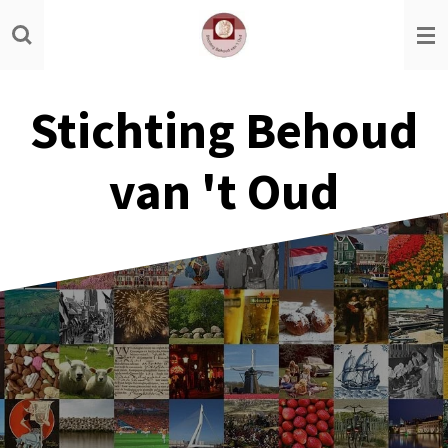
Ga
direct
naar
de
Stichting Behoud
hoofdinhoud
van 't Oud