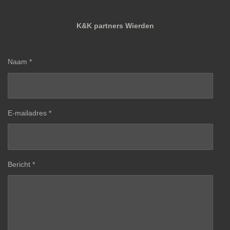
K&K partners Wierden
Naam *
E-mailadres *
Bericht *