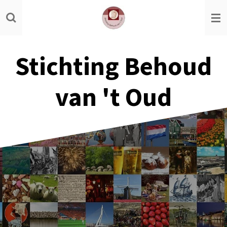
Ga
direct
naar
de
Stichting Behoud
hoofdinhoud
van 't Oud