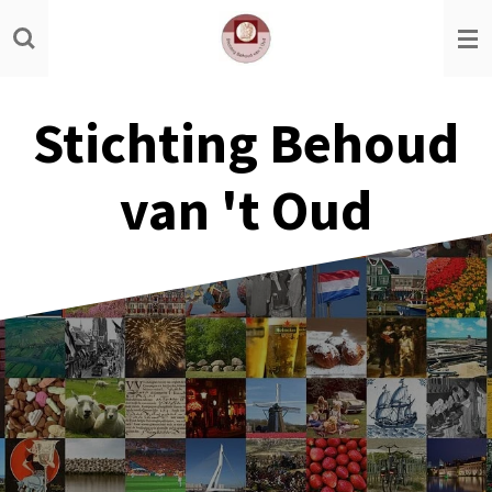
Ga
direct
naar
de
Stichting Behoud
hoofdinhoud
van 't Oud