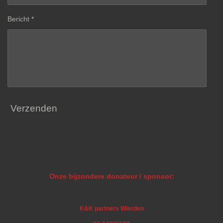
Bericht *
Verzenden
Onze bijzondere donateur / sponsor:
K&K partners Wierden