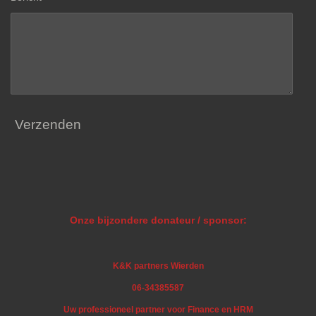
Verzenden
Onze bijzondere donateur / sponsor:
K&K partners Wierden
06-34385587
Uw professioneel partner voor Finance en HRM