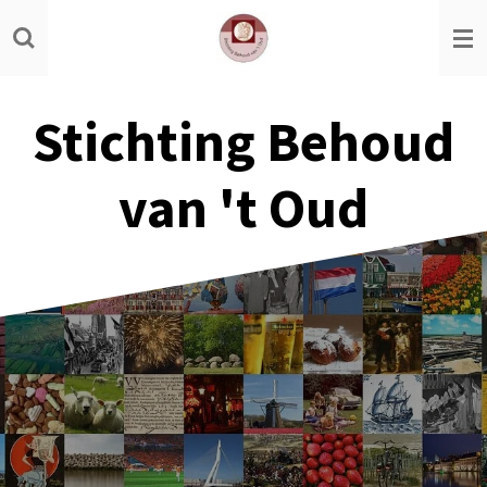
Ga
direct
naar
de
Stichting Behoud
hoofdinhoud
van 't Oud