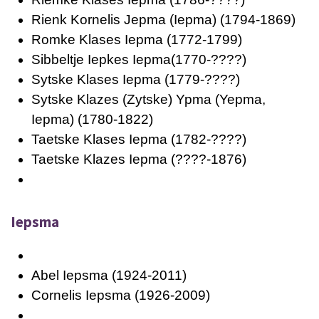
Rienk Kornelis Jepma (Iepma)
(1794-1869)
Romke Klases Iepma
(1772-1799)
Sibbeltje Iepkes Iepma
(1770-????)
Sytske Klases Iepma
(1779-????)
Sytske Klazes (Zytske) Ypma (Yepma,
Iepma)
(1780-1822)
Taetske Klases Iepma
(1782-????)
Taetske Klazes Iepma
(????-1876)
Iepsma
Abel Iepsma
(1924-2011)
Cornelis Iepsma
(1926-2009)