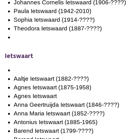
Johannes Cornelis Ietswaard
(1906-????)
Paula Ietswaard
(1942-2010)
Sophia Ietswaard
(1914-????)
Theodora Ietswaard
(1887-????)
Ietswaart
Aaltje Ietswaart
(1882-????)
Agnes Ietswaart
(1875-1958)
Agnes Ietswaart
Anna Geertruijda Ietswaart
(1846-????)
Anna Maria Ietswaart
(1852-????)
Antonius Ietswaart
(1885-1965)
Barend Ietswaart
(1799-????)