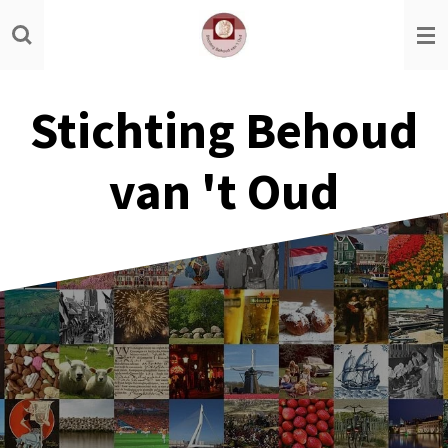
Ga
direct
naar
de
Stichting Behoud
hoofdinhoud
van 't Oud