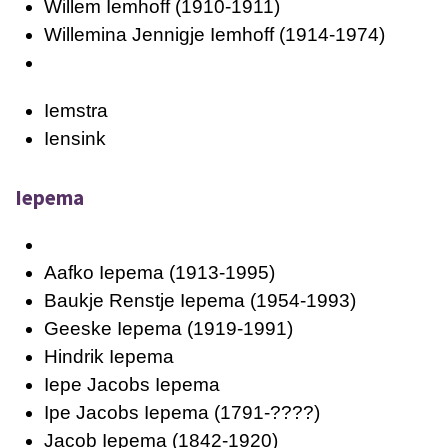
Willem Iemhoff
(1910-1911)
Willemina Jennigje Iemhoff
(1914-1974)
Iemstra
Iensink
Iepema
Aafko Iepema
(1913-1995)
Baukje Renstje Iepema
(1954-1993)
Geeske Iepema
(1919-1991)
Hindrik Iepema
Iepe Jacobs Iepema
Ipe Jacobs Iepema
(1791-????)
Jacob Iepema
(1842-1920)