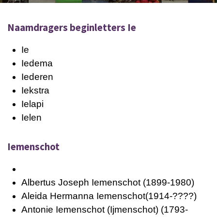
Naamdragers beginletters Ie
Ie
Iedema
Iederen
Iekstra
Ielapi
Ielen
Iemenschot
Albertus Joseph Iemenschot
(1899-1980)
Aleida Hermanna Iemenschot
(1914-????)
Antonie Iemenschot (Ijmenschot)
(1793-