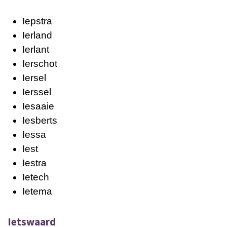
Iepstra
Ierland
Ierlant
Ierschot
Iersel
Ierssel
Iesaaie
Iesberts
Iessa
Iest
Iestra
Ietech
Ietema
Ietswaard