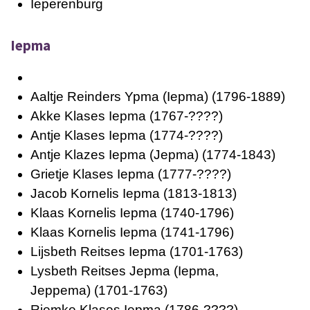
Ieperenburg
Iepma
Aaltje Reinders Ypma (Iepma)
(1796-1889)
Akke Klases Iepma
(1767-????)
Antje Klases Iepma
(1774-????)
Antje Klazes Iepma (Jepma)
(1774-1843)
Grietje Klases Iepma
(1777-????)
Jacob Kornelis Iepma
(1813-1813)
Klaas Kornelis Iepma
(1740-1796)
Klaas Kornelis Iepma
(1741-1796)
Lijsbeth Reitses Iepma
(1701-1763)
Lysbeth Reitses Jepma (Iepma,
Jeppema)
(1701-1763)
Riemke Klases Iepma
(1786-????)