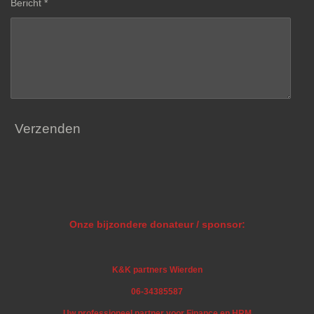
Bericht *
Verzenden
Onze bijzondere donateur / sponsor:
K&K partners Wierden
06-34385587
Uw professioneel partner voor Finance en HRM