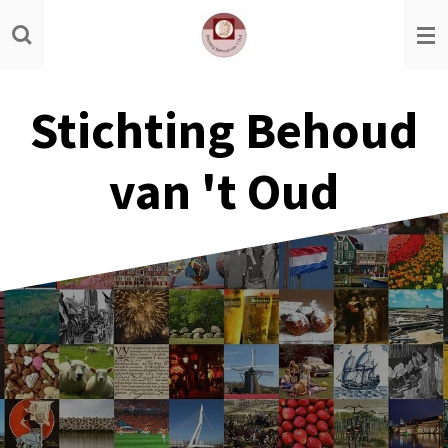
Ga
direct
naar
de
Stichting Behoud
hoofdinhoud
van 't Oud