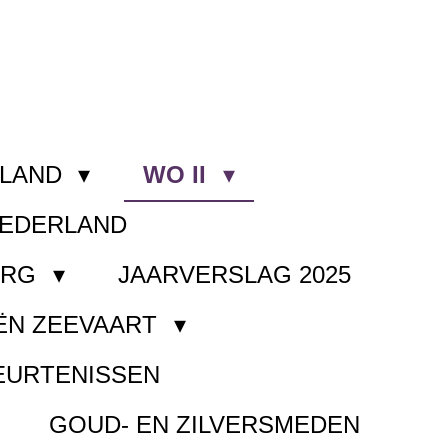
RLAND
WO II
NEDERLAND
ORG
JAARVERSLAG 2025
ËN ZEEVAART
EURTENISSEN
GOUD- EN ZILVERSMEDEN