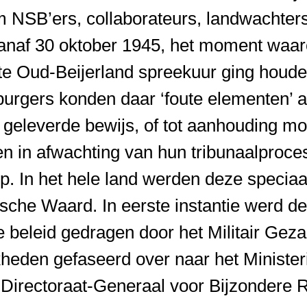
 om NSB’ers, collaborateurs, landwachte
anaf 30 oktober 1945, het moment waaro
te Oud-Beijerland spreekuur ging houde
 burgers konden daar ‘foute elementen’
t geleverde bewijs, of tot aanhouding 
 in afwachting van hun tribunaalproce
mp. In het hele land werden deze speciaal
sche Waard. In eerste instantie werd de
beleid gedragen door het Militair Geza
heden gefaseerd over naar het Ministeri
Directoraat-Generaal voor Bijzondere R