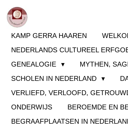
Ga
direct
naar
KAMP GERRA HAAREN
WELK
de
NEDERLANDS CULTUREEL ERFGO
hoofdinhoud
GENEALOGIE
MYTHEN, SAG
SCHOLEN IN NEDERLAND
D
VERLIEFD, VERLOOFD, GETROUW
ONDERWIJS
BEROEMDE EN B
BEGRAAFPLAATSEN IN NEDERLA