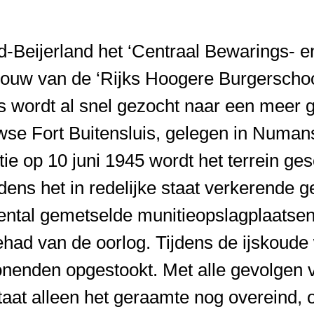
-Beijerland het ‘Centraal Bewarings- 
gebouw van de ‘Rijks Hoogere Burgersch
s wordt al snel gezocht naar een meer g
uwse Fort Buitensluis, gelegen in Numa
ie op 10 juni 1945 wordt het terrein ges
ens het in redelijke staat verkerende 
ental gemetselde munitieopslagplaatsen
gehad van de oorlog. Tijdens de ijskoude w
enden opgestookt. Met alle gevolgen v
staat alleen het geraamte nog overeind,